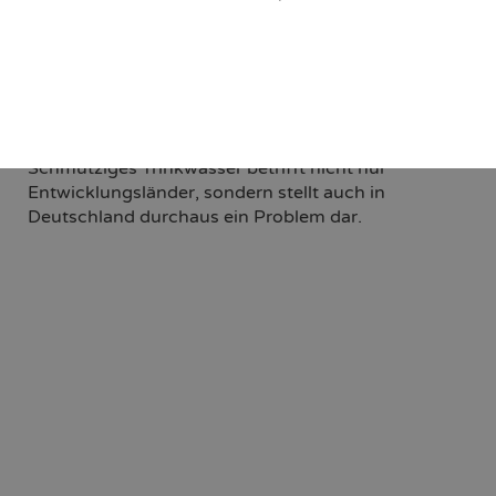
Ob als Durstlöscher, zur Essenszubereitung oder im
Bad – Wasser ist unser wichtigster Rohstoff und
Lebensmittel Nummer eins. Im Schnitt verbraucht
jeder Bundesbürger täglich etwa 120 Liter. Stellen
Sie sich nun eine Verunreinigung dieses Wassers
vor. Denn was die Meisten nicht wissen:
Schmutziges Trinkwasser betrifft nicht nur
Entwicklungsländer, sondern stellt auch in
Deutschland durchaus ein Problem dar.